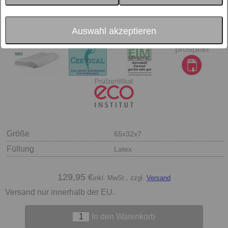
Auswahl akzeptieren
Größe
65x32x7
Füllung
Latex
129,95 €
inkl. MwSt., zzgl.
Versand
Versand nur innerhalb der EU.
In den Warenkorb