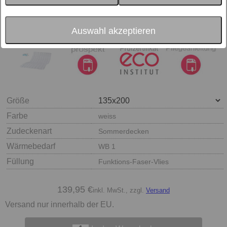
Auswahl akzeptieren
Größe
Farbe
weiss
Zudeckenart
Sommerdecken
Wärmebedarf
WB 1
Füllung
Funktions-Faser-Vlies
139,95 €
inkl. MwSt., zzgl.
Versand
Versand nur innerhalb der EU.