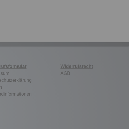
rufsformular
Widerrufsrecht
ssum
AGB
schutzerklärung
n
ndinformationen