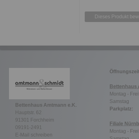
Dieses Produkt bew
Öffnungszei
Bettenhaus
Montag - Frei
Samstag 9
Bettenhaus Amtmann e.K.
Parkpla
Hauptstr. 62
91301 Forchheim
Filiale Nürn
09191-2491
Montag - Frei
E-Mail schreiben
Samstag ge