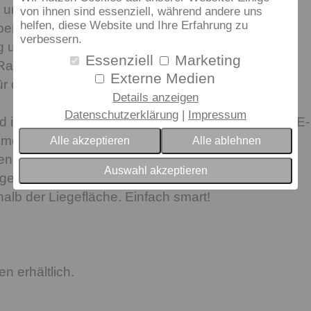
- und Beckenbereich individuell an jeden Körper
von ihnen sind essenziell, während andere uns
helfen, diese Website und Ihre Erfahrung zu
enbei verbessert die Doppelschwungform der
verbessern.
g und bietet Matratzen eine gerade Auflagefläche.
Essenziell
Marketing
 Rahmen-Grundform ist ebenfalls aus Buchenholz
Externe Medien
 die nötige, “knarzfreie” Stabilität.
Details anzeigen
Datenschutzerklärung
Impressum
nd in flexiblen Hochleistungskunststoff-Kappen (TPE-
men dormabell classic N ist clever konstruiert:
Alle akzeptieren
Alle ablehnen
len Einstellungen nicht versehentlich durch
Auswahl akzeptieren
n verschoben werden, liegt der Verstell-
lb der Liegefläche. Einfach smart!
n erhältlich.