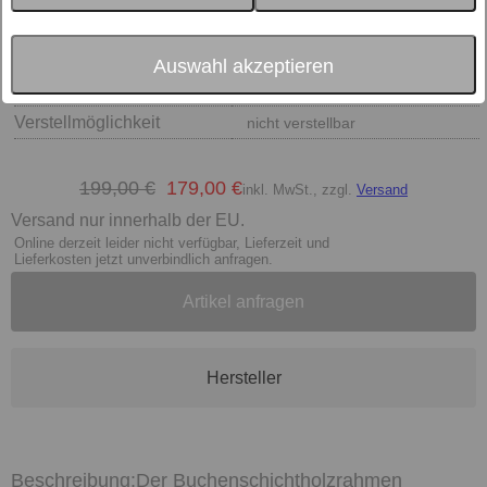
Auswahl akzeptieren
Größe
Verstellmöglichkeit
nicht verstellbar
199,00 €
179,00 €
inkl. MwSt., zzgl.
Versand
Versand nur innerhalb der EU.
Online derzeit leider nicht verfügbar, Lieferzeit und
Lieferkosten jetzt unverbindlich anfragen.
Artikel anfragen
Hersteller
Der Buchenschichtholzrahmen