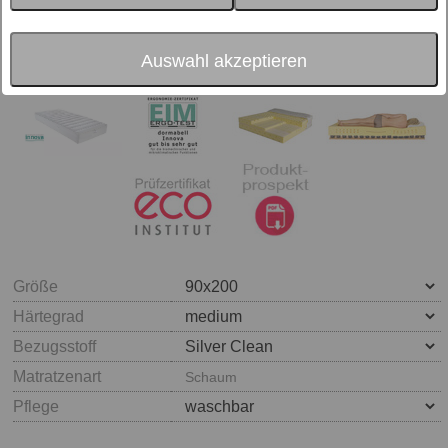
Auswahl akzeptieren
Größe
Härtegrad
Bezugsstoff
Matratzenart
Schaum
Pflege