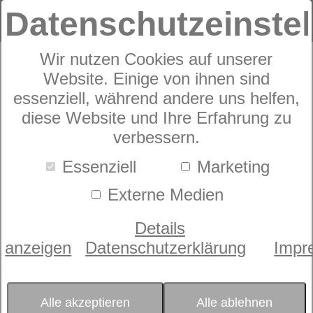
Datenschutzeinste
Wir nutzen Cookies auf unserer
Website. Einige von ihnen sind
Schaummatratze
dormabell Innova
essenziell, während andere uns helfen,
diese Website und Ihre Erfahrung zu
Air S 18
verbessern.
Essenziell
Marketing
Kundenbewertungen
5,0 von 1
Externe Medien
Details
anzeigen
Datenschutzerklärung
Impr
Alle akzeptieren
Alle ablehnen