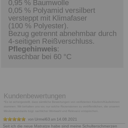
0,95 % Baumwolle
0,05 % Polyamid versilbert
versteppt mit Klimafaser
(100 % Polyester).
Bezug getrennt abnehmbar durch
4-seitigen Reißverschluss.
Pflegehinweis
:
waschbar bei 60 °C
Kundenbewertungen
*Es ist sichergestellt, dass sämtliche Bewertungen von verifizierten Käufern/Käuferinnen
stammen. Wir behalten uns vor, nur solche Rezensionen zu veröffentlichen, die unseren
Mindeststandards bzgl. sachlicher Wortwahl und Relevanz entsprechen.
Urmel63
14.08.2021
von
am
Seit ich die neue Matratze habe sind meine Schulterschmerzen