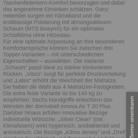
Taschenfederkern-Komfort bevorzugen und dabei
das angenehme Einsinken schätzen. Ganz
nebenbei sorgen ein Klimaband und die
erstklassige Polsterung mit atmungsaktivem
Schaum (MTS biosyn®) für ein optimales
Schlafklima ohne Hitzestau.
Für eine optimale Anpassung an Ihre besonderen
Komfortansprüche können Sie zwischen drei
Topper-Varianten – mit unterschiedlichen
Eigenschaften – auswählen. Die Variante
„Schaum“ passt ideal zu stärker konturierten
Rücken, „Visco“ sorgt für perfekte Druckverteilung
und „Latex“ erhöht die Weichheit der Matratze.
Sie haben die Wahl aus 4 Matratzen-Festigkeiten.
Die extra feste Variante ist bis 140 kg zu
Termin vereinbaren
empfehlen. Sechs Handgriffe erleichtern das
Wenden der dormabell Innova Air T 20 Plus.
Darüber hinaus erfüllen innovative Bezüge
individuelle Wünsche: „Silver Clean” (mit
Klimafasern) wirkt hygienisch, antibakteriell und
antistatisch. Die Bezüge „Klima Jersey” und „Drell”