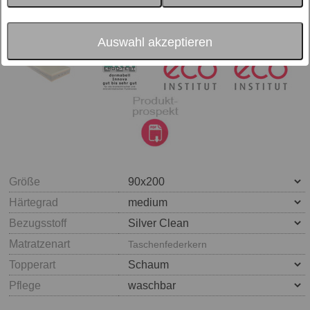
Auswahl akzeptieren
Größe
Härtegrad
Bezugsstoff
Matratzenart
Taschenfederkern
Topperart
Pflege