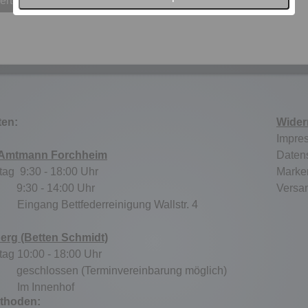
erten
ten:
Wider
Impre
 Amtmann Forchheim
Daten
tag 9:30 - 18:00 Uhr
Marke
:30 - 14:00 Uhr
Versa
tz:
Eingang Bettfederreinigung Wallstr. 4
berg (Betten Schmidt)
tag 10:00 - 18:00 Uhr
schlossen (Terminvereinbarung möglich)
tz:
Im Innenhof
thoden: