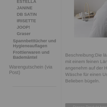
ESTELLA
JANINE
DB SATIN
IRISETTE
JOOP!
Graser
Spannbetttücher und
Hygieneauflagen
Frottierwaren und
Die l
Bademäntel
mit einem feinen Läng
Warengutschein (via
angenehm auf der H
Post)
Wäsche für einen Us
Belieben bügeln.