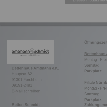
Dieses Produkt bew
Öffnungszei
Bettenhaus
Montag - Frei
Samstag 9
Bettenhaus Amtmann e.K.
Parkpla
Hauptstr. 62
91301 Forchheim
Filiale Nürn
09191-2491
Montag - Frei
E-Mail schreiben
Samstag ge
Parkpla
Betten Schmidt
Zahlungsme