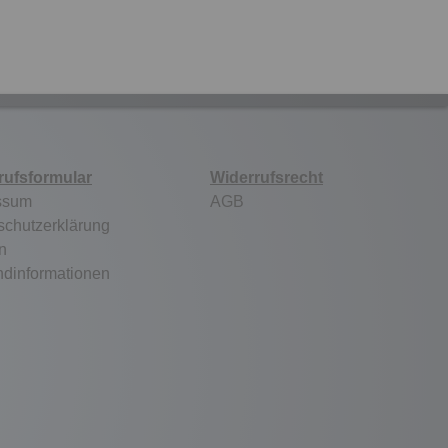
rufsformular
Widerrufsrecht
ssum
AGB
schutzerklärung
n
ndinformationen