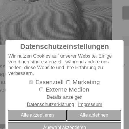
Datenschutzeinstellungen
Wir nutzen Cookies auf unserer Website. Einige
von ihnen sind essenziell, während andere uns
ässige Halbleinen Qualität ist bei dem Dessin COZY
helfen, diese Website und Ihre Erfahrung zu
verbessern.
sstreifen fühlt sich trocken, luftig und zugleich
Essenziell
Marketing
aut an. Die buntgewebte Bettwäsche nach der
Externe Medien
ed-Look einfach lässig aufziehen oder nach
Details anzeigen
Datenschutzerklärung
Impressum
Alle akzeptieren
Alle ablehnen
Auswahl akzeptieren