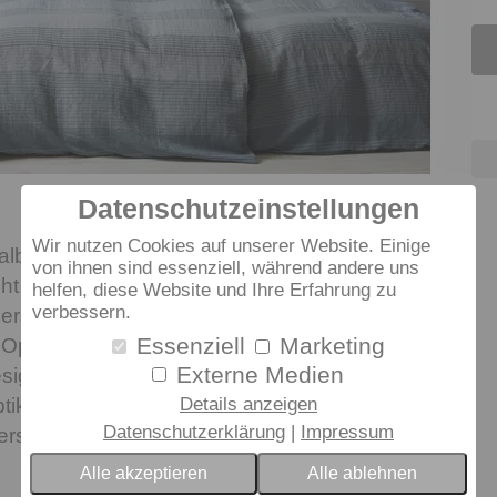
Datenschutzeinstellungen
Wir nutzen Cookies auf unserer Website. Einige
albleinen Bettwäsche FJORD aus einem Leinen-
von ihnen sind essenziell, während andere uns
ht durch das spannenden Farbspiel der
helfen, diese Website und Ihre Erfahrung zu
verbessern.
erstreifen. Weich, angenehm auf der Haut und
Essenziell
Marketing
Optik schmeichelt die Qualität allen Sinnen. Das
Externe Medien
ign ist vorgewaschen und behält so die
ik. Diese Bettwäsche schließt mit einem
Details anzeigen
Datenschutzerklärung
Impressum
erschluss.
Alle akzeptieren
Alle ablehnen