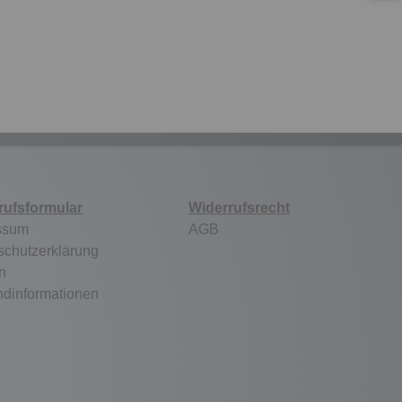
rufsformular
Widerrufsrecht
ssum
AGB
schutzerklärung
n
ndinformationen