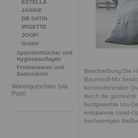
ESTELLA
JANINE
DB SATIN
IRISETTE
JOOP!
Graser
Spannbetttücher und
Hygieneauflagen
Frottierwaren und
Die H
Bademäntel
Baumwoll-Mix bestic
Warengutschein (via
kontrastierenden Qu
Post)
durch die gecrashte 
buntgewebte Uni-Des
entspannte Used-Opt
hochwertigen Reißv