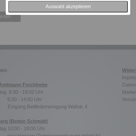
Auswahl akzeptieren
erten
ten:
Wider
Impre
 Amtmann Forchheim
Daten
tag 9:30 - 18:00 Uhr
Marke
:30 - 14:00 Uhr
Versa
tz:
Eingang Bettfederreinigung Wallstr. 4
berg (Betten Schmidt)
tag 10:00 - 18:00 Uhr
schlossen (Terminvereinbarung möglich)