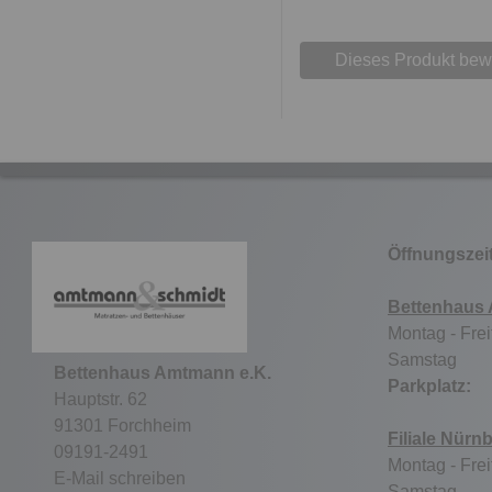
Dieses Produkt bew
Öffnungszei
Bettenhaus
Montag - Frei
Samstag 9
Bettenhaus Amtmann e.K.
Parkpla
Hauptstr. 62
91301 Forchheim
Filiale Nürn
09191-2491
Montag - Frei
E-Mail schreiben
Samstag ge