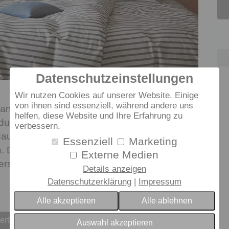
Datenschutzeinstellungen
Wir nutzen Cookies auf unserer Website. Einige
von ihnen sind essenziell, während andere uns
lanell Bettwäsche INVERNESS aus reiner
helfen, diese Website und Ihre Erfahrung zu
durch den kontrastierenden Querstreifen. Weich,
verbessern.
ut und durch die softe Optik schmeichelt die
Essenziell
Marketing
en. Die buntgewebte Bettwäsche schließt mit einem
Externe Medien
erschluss.
Details anzeigen
Datenschutzerklärung
Impressum
Alle akzeptieren
Alle ablehnen
erten
Auswahl akzeptieren