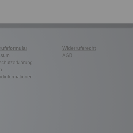
rufsformular
Widerrufsrecht
ssum
AGB
schutzerklärung
n
ndinformationen