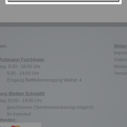
ten:
Wider
Impre
 Amtmann Forchheim
Daten
tag 9:30 - 18:00 Uhr
Marke
:30 - 14:00 Uhr
Versa
tz:
Eingang Bettfederreinigung Wallstr. 4
berg (Betten Schmidt)
tag 10:00 - 18:00 Uhr
schlossen (Terminvereinbarung möglich)
tz:
Im Innenhof
thoden: