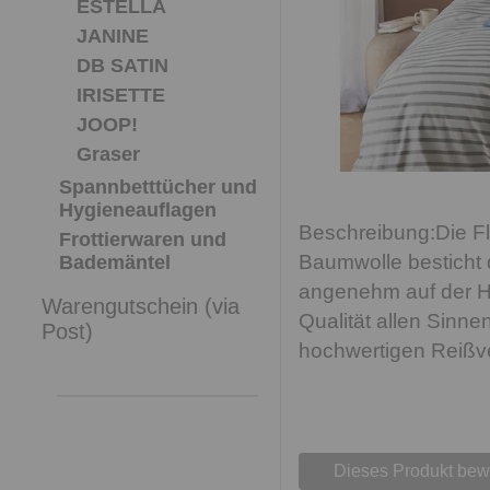
ESTELLA
JANINE
DB SATIN
IRISETTE
JOOP!
Graser
Spannbetttücher und
Hygieneauflagen
Die F
Frottierwaren und
Baumwolle besticht 
Bademäntel
angenehm auf der Ha
Warengutschein (via
Qualität allen Sinn
Post)
hochwertigen Reißv
Dieses Produkt bew