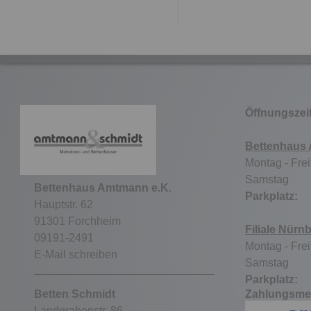
Öffnungszei
Bettenhaus
Montag - Frei
Samstag 9
Bettenhaus Amtmann e.K.
Parkpla
Hauptstr. 62
91301 Forchheim
Filiale Nürn
09191-2491
Montag - Frei
E-Mail schreiben
Samstag ge
Parkpla
Betten Schmidt
Zahlungsme
Landgrabenstr. 86