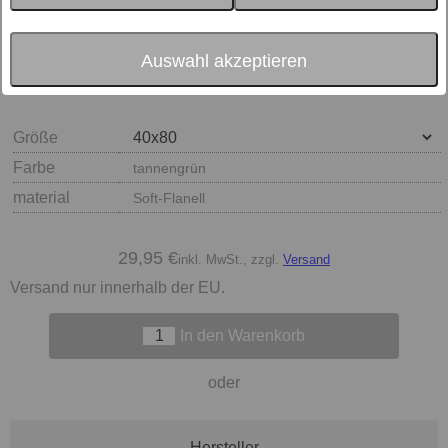
Auswahl akzeptieren
Größe
Farbe
tannengrün
material
Soft-Flanell
29,95 €
inkl. MwSt., zzgl.
Versand
Versand nur innerhalb der EU.
In den Warenkorb
oder
Hersteller