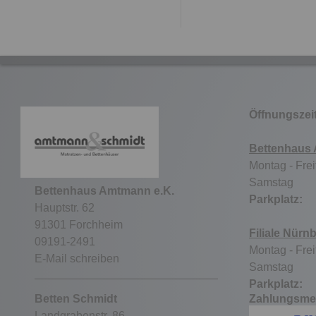
Öffnungszei
Bettenhaus
Montag - Frei
Samstag 9
Bettenhaus Amtmann e.K.
Parkpla
Hauptstr. 62
91301 Forchheim
Filiale Nürn
09191-2491
Montag - Frei
E-Mail schreiben
Samstag ge
Parkpla
Betten Schmidt
Zahlungsme
Landgrabenstr. 86