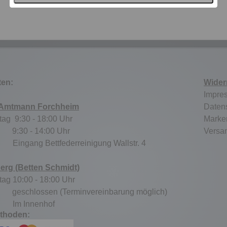
ten:
Wider
Impre
 Amtmann Forchheim
Daten
tag 9:30 - 18:00 Uhr
Marke
:30 - 14:00 Uhr
Versa
tz:
Eingang Bettfederreinigung Wallstr. 4
berg (Betten Schmidt)
tag 10:00 - 18:00 Uhr
schlossen (Terminvereinbarung möglich)
tz:
Im Innenhof
thoden: