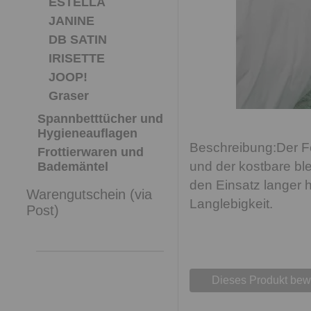
ESTELLA
JANINE
DB SATIN
IRISETTE
JOOP!
Graser
Spannbetttücher und
Hygieneauflagen
Der F
Frottierwaren und
und der kostbare bl
Bademäntel
den Einsatz langer 
Warengutschein (via
Langlebigkeit.
Post)
Dieses Produkt bew