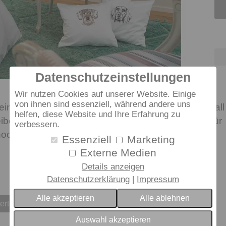
Datenschutzeinstellungen
Wir nutzen Cookies auf unserer Website. Einige
von ihnen sind essenziell, während andere uns
einsatin ist leicht und seidenähnlich. Der weiche Fall
helfen, diese Website und Ihre Erfahrung zu
eibende Glanz sind sein Markenzeichen. Er steht für
verbessern.
hochwertiger Baumwollfasern und garantiert
Essenziell
Marketing
Externe Medien
Details anzeigen
Datenschutzerklärung
Impressum
Alle akzeptieren
Alle ablehnen
erten
Auswahl akzeptieren