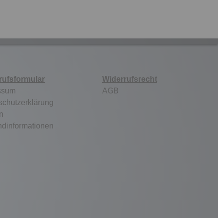
rufsformular
Widerrufsrecht
ssum
AGB
schutzerklärung
n
ndinformationen