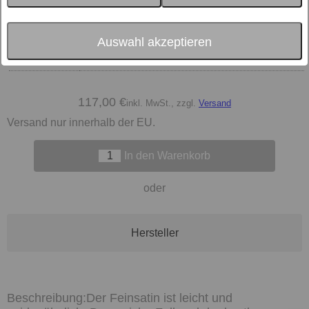
Größe
Farbe
Auswahl akzeptieren
material
Feinsatin, 100 % Baumwolle
117,00 €
inkl. MwSt., zzgl.
Versand
Versand nur innerhalb der EU.
In den Warenkorb
oder
Hersteller
Der Feinsatin ist leicht und