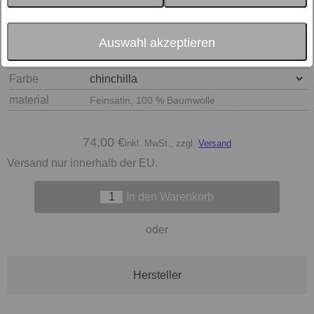
Auswahl akzeptieren
Größe
Farbe
material
Feinsatin, 100 % Baumwolle
74,00 €
inkl. MwSt., zzgl.
Versand
Versand nur innerhalb der EU.
In den Warenkorb
oder
Hersteller