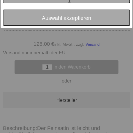
Größe
Farbe
Auswahl akzeptieren
material
128,00 €
inkl. MwSt., zzgl.
Versand
Versand nur innerhalb der EU.
In den Warenkorb
oder
Hersteller
Der Feinsatin ist leicht und