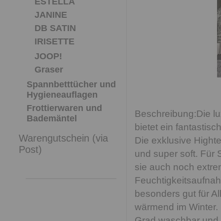
ESTELLA
JANINE
DB SATIN
IRISETTE
JOOP!
Graser
Spannbetttücher und
Hygieneauflagen
Frottierwaren und
Die l
Bademäntel
bietet ein fantastis
Warengutschein (via
Die exklusive Highte
Post)
und super soft. Für
sie auch noch extre
Feuchtigkeitsaufnahm
besonders gut für A
wärmend im Winter. N
Grad waschbar und t