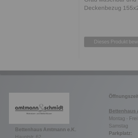
Deckenbezug 155x2
Dieses Produkt bew
Öffnungszei
Bettenhaus
Montag - Frei
Samstag 9
Bettenhaus Amtmann e.K.
Parkpla
Hauptstr. 62