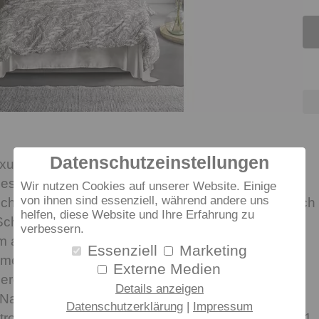
Datenschutzeinstellungen
uxuriöse Bettwäsche aus 100% Lyocell Gewebe
ches Schlafgefühl, welches seines Gleichen sucht.
Wir nutzen Cookies auf unserer Website. Einige
von ihnen sind essenziell, während andere uns
chfaser auf Naturbasis ist besonders hautfreundlich
helfen, diese Website und Ihre Erfahrung zu
 Schlafen auf höchstem Niveau. Darüber hinaus ist
verbessern.
m atmungsaktiv, bietet eine hohe
Essenziell
Marketing
e und ist schnell trocknend. Dadurch ist sie
Externe Medien
llergiker geeignet. Kühlend im Sommer und
Details anzeigen
atürlich Öko Tex Standard 100 zertifiziert, bei 60
Datenschutzerklärung
Impressum
rocknergeeignet. Waschbar bei 60 Grad Celsius. 1