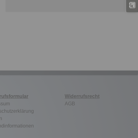
rufsformular
Widerrufsrecht
ssum
AGB
schutzerklärung
n
ndinformationen