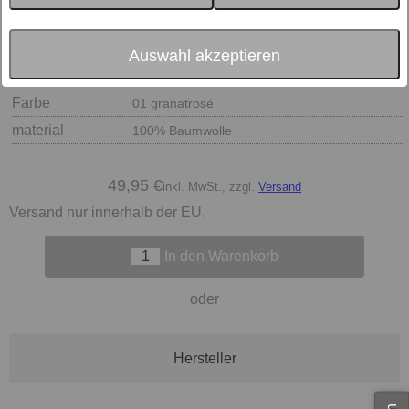
Auswahl akzeptieren
Größe
Farbe
01 granatrosé
material
100% Baumwolle
49,95 €
inkl. MwSt., zzgl.
Versand
Versand nur innerhalb der EU.
In den Warenkorb
oder
Hersteller