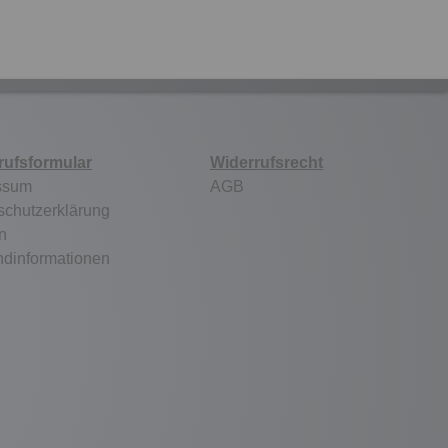
rufsformular
Widerrufsrecht
ssum
AGB
schutzerklärung
n
ndinformationen