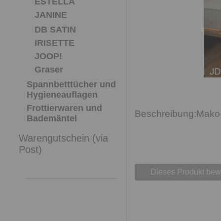
ESTELLA
JANINE
DB SATIN
IRISETTE
JOOP!
Graser
Spannbetttücher und
Hygieneauflagen
Frottierwaren und
Mako-
Bademäntel
Warengutschein (via
Post)
Dieses Produkt bew