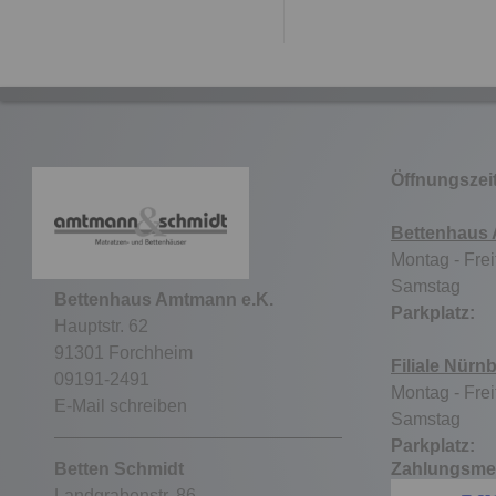
Öffnungszei
Bettenhaus
Montag - Frei
Samstag 9
Bettenhaus Amtmann e.K.
Parkpla
Hauptstr. 62
91301 Forchheim
Filiale Nürn
09191-2491
Montag - Frei
E-Mail schreiben
Samstag ge
Parkpla
Betten Schmidt
Zahlungsme
Landgrabenstr. 86