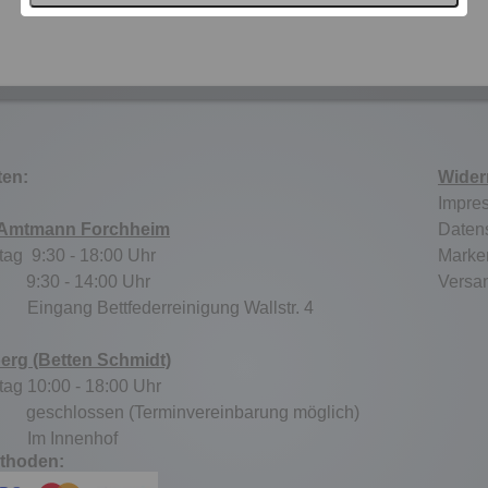
ten:
Wider
Impre
 Amtmann Forchheim
Daten
tag 9:30 - 18:00 Uhr
Marke
:30 - 14:00 Uhr
Versa
tz:
Eingang Bettfederreinigung Wallstr. 4
berg (Betten Schmidt)
tag 10:00 - 18:00 Uhr
schlossen (Terminvereinbarung möglich)
tz:
Im Innenhof
thoden: