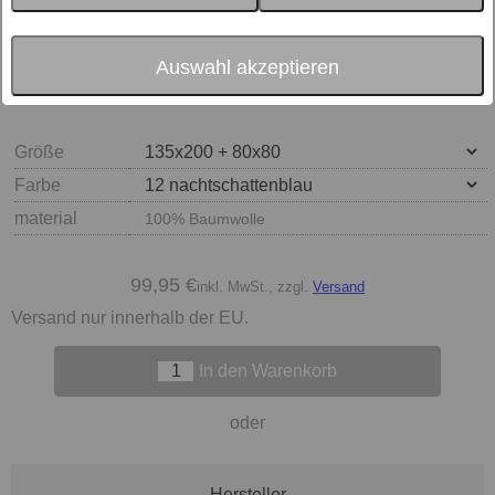
Auswahl akzeptieren
Größe
Farbe
material
100% Baumwolle
99,95 €
inkl. MwSt., zzgl.
Versand
Versand nur innerhalb der EU.
In den Warenkorb
oder
Hersteller