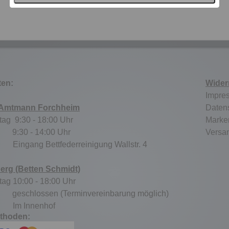
ten:
Wider
Impre
 Amtmann Forchheim
Daten
tag 9:30 - 18:00 Uhr
Marke
:30 - 14:00 Uhr
Versa
tz:
Eingang Bettfederreinigung Wallstr. 4
berg (Betten Schmidt)
tag 10:00 - 18:00 Uhr
schlossen (Terminvereinbarung möglich)
tz:
Im Innenhof
thoden: