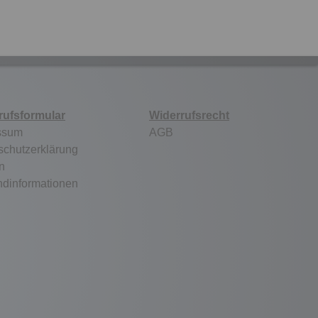
rufsformular
Widerrufsrecht
ssum
AGB
schutzerklärung
n
ndinformationen