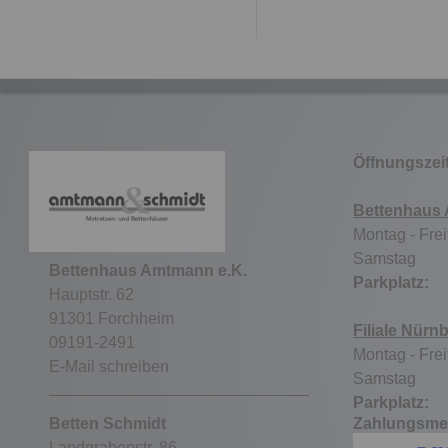
Öffnungszei
Bettenhaus
Montag - Frei
Samstag 9
Bettenhaus Amtmann e.K.
Parkpla
Hauptstr. 62
91301 Forchheim
Filiale Nürn
09191-2491
Montag - Frei
E-Mail schreiben
Samstag ge
Parkpla
Betten Schmidt
Zahlungsme
Landgrabenstr. 86