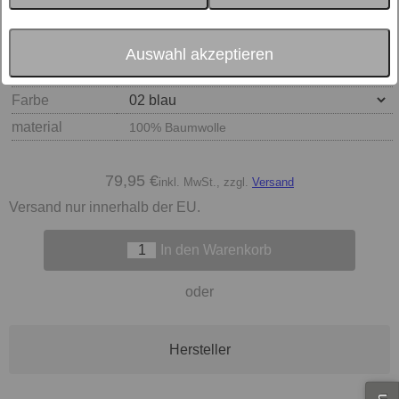
Auswahl akzeptieren
Größe
Farbe
material
100% Baumwolle
79,95 €
inkl. MwSt., zzgl.
Versand
Versand nur innerhalb der EU.
In den Warenkorb
oder
Hersteller