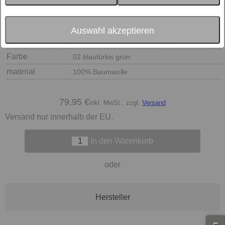
Auswahl akzeptieren
Größe
Farbe
02 blautürkis grün
material
100% Baumwolle
79,95 €
inkl. MwSt., zzgl.
Versand
Versand nur innerhalb der EU.
In den Warenkorb
oder
Hersteller