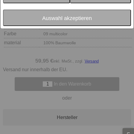
Auswahl akzeptieren
Größe
Farbe
09 multicolor
material
100% Baumwolle
59,95 €
inkl. MwSt., zzgl.
Versand
Versand nur innerhalb der EU.
In den Warenkorb
oder
Hersteller