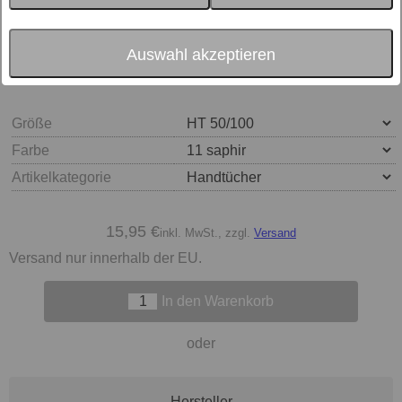
Auswahl akzeptieren
Größe
Farbe
Artikelkategorie
15,95 €
inkl. MwSt., zzgl.
Versand
Versand nur innerhalb der EU.
In den Warenkorb
oder
Hersteller