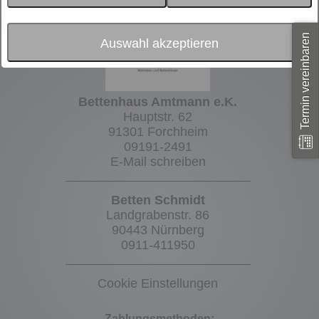
Termin vereinbaren
Auswahl akzeptieren
Bettenhaus Amtmann e.K.
Hauptstr. 62
91301 Forchheim
09191-2491
E-Mail schreiben
Betten Schmidt
Landgrabenstr. 86
90443 Nürnberg
0911-411950
Cookie Einstellungen
Zahlungsmethoden: