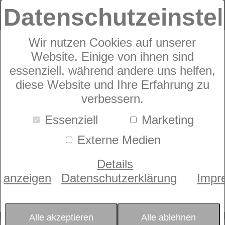
Datenschutzeinste
Wir nutzen Cookies auf unserer
Produkte
Textilien
Spannbetttücher und
Hygieneauflagen
Sympathica Spannbetttuch Nova
Website. Einige von ihnen sind
0
Produkte
essenziell, während andere uns helfen,
Sympathica
diese Website und Ihre Erfahrung zu
verbessern.
Spannbetttuch Nova
Essenziell
Marketing
Externe Medien
Sortierung nach
Beliebtheit
Details
Preis
anzeigen
Datenschutzerklärung
Impr
- bitte wählen -
Alle akzeptieren
Alle ablehnen