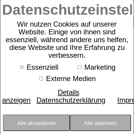
Datenschutzeinste
0
SUCHE
Wir nutzen Cookies auf unserer
Website. Einige von ihnen sind
Suche nach
essenziell, während andere uns helfen,
diese Website und Ihre Erfahrung zu
verbessern.
Schlafexperten-Tipps:
Essenziell
Marketing
Schlafwissen für
Externe Medien
erholsame Nächte
Details
anzeigen
Datenschutzerklärung
Impr
Kategorie:
Allgemeines
Gesundheit & Fitness
Matratzen
Produkte
Rahmen
Datum:
28.02.2018 08:22:31
Erholsame Nachtruhe für alle
Alle akzeptieren
Alle ablehnen
Gewichtsklassen