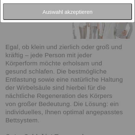
Auswahl akzeptieren
Egal, ob klein und zierlich oder groß und
kräftig – jede Person mit jeder
Körperform möchte erholsam und
gesund schlafen. Die bestmögliche
Entlastung sowie eine natürliche Haltung
der Wirbelsäule sind hierbei für die
nächtliche Regeneration des Körpers
von großer Bedeutung. Die Lösung: ein
individuelles, Ihnen optimal angepasstes
Bettsystem.