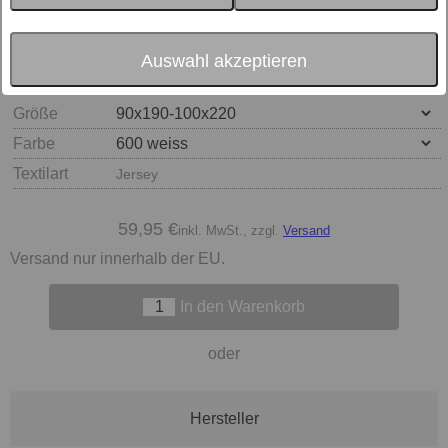
Auswahl akzeptieren
Größe
Farbe
Textilart
Jersey
59,95 €
inkl. MwSt., zzgl.
Versand
Versand nur innerhalb der EU.
In den Warenkorb
oder
Hersteller