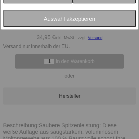
Größe
Auswahl akzeptieren
Farbe
weiss
34,95 €
inkl. MwSt., zzgl.
Versand
Versand nur innerhalb der EU.
In den Warenkorb
oder
Hersteller
Saubere Spitzenleistung: Diese
weiße Auflage aus saugstarkem, voluminösem
Moltongewebe aus 100 % Baumwolle schont Ihre