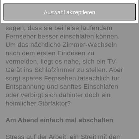
Auswahl akzeptieren
Es gibt viele Menschen, die von sich
sagen, dass sie bei leise laufendem
Fernseher besser einschlafen können.
Um das nächtliche Zimmer-Wechseln
nach dem ersten Eindösen zu
vermeiden, liegt es nahe, sich ein TV-
Gerät ins Schlafzimmer zu stellen. Aber
sorgt spätes Fernsehen tatsächlich für
Entspannung und sanftes Einschlafen
oder verbirgt sich dahinter doch ein
heimlicher Störfaktor?
Am Abend einfach mal abschalten
Stress auf der Arbeit, ein Streit mit dem