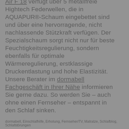
Air F 18
verfügt über 5 metallfreie
Hightech Federwellen, die in
AQUAPUR®-Schaum eingebettet sind
und über eine hervorragende, nicht
nachlassende Stützkraft verfügen. Der
Spezialschaum sorgt nicht nur für beste
Feuchtigkeitsregulierung, sondern
ebenfalls für optimale
Wärmeregulierung, erstklassige
Druckentlastung und hohe Elastizität.
Unsere Berater im
dormabell
Fachgeschäft in Ihrer Nähe
informieren
Sie gerne dazu. So werden Sie – auch
ohne einen Fernseher – entspannt in
den Schlaf sinken.
dormabell
,
Einschlafhilfe
,
Erholung
,
Fernseher/TV
,
Matratze
,
Schlafblog
,
Schlafstörungen