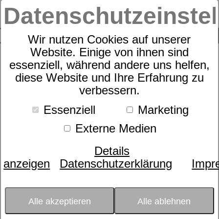
Datenschutzeinste
0
SUCHE
Wir nutzen Cookies auf unserer
Website. Einige von ihnen sind
Schlafexperten-Tipps:
essenziell, während andere uns helfen,
diese Website und Ihre Erfahrung zu
Schlafwissen für
verbessern.
erholsame Nächte
Essenziell
Marketing
Externe Medien
Kategorie:
Lifestyle & Einrichtung
Matratzen
Datum:
23.06.2017 07:30:16
Details
Fernseher im Schlafzimmer –
anzeigen
Datenschutzerklärung
Impr
Einschlafhilfe oder Störfaktor?
Alle akzeptieren
Alle ablehnen