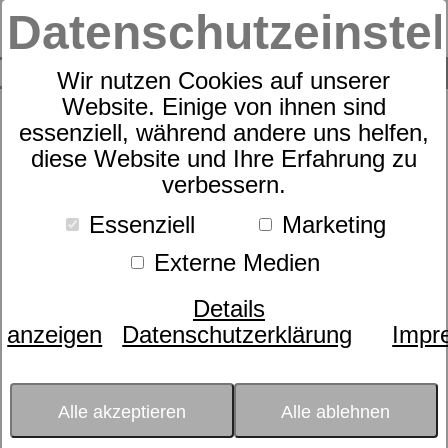
Datenschutzeinste
0
SUCHE
Wir nutzen Cookies auf unserer
Website. Einige von ihnen sind
Suche nach
essenziell, während andere uns helfen,
diese Website und Ihre Erfahrung zu
verbessern.
Schlafexperten-Tipps:
Essenziell
Marketing
Schlafwissen für
Externe Medien
erholsame Nächte
Details
anzeigen
Datenschutzerklärung
Impr
Kategorie:
Gesundheit & Fitness
Datum:
20.07.2017 12:53:38
Muskeln aufbauen? Das mach‘ ich
Alle akzeptieren
Alle ablehnen
im Schlaf!