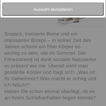
Auswahl akzeptieren
Sixpack, trainierte Beine und ein
imposanter Bizeps – in keiner Zeit des
Jahres scheint ein fitter Körper so
wichtig zu sein, wie im Sommer. Der
Fitnesstrend ist dank sozialer Netzwerke
so präsent wie nie. Überall sieht man
gestählte Körper und fragt sich: „Was ist
ihr Geheimnis? Was macht er richtig und
ich falsch?“
Haben Sie schon einmal überlegt, ob es
an Ihrem Schlafverhalten liegen könnte?