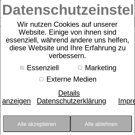
Datenschutzeinste
0
SUCHE
Wir nutzen Cookies auf unserer
Website. Einige von ihnen sind
Suche nach
essenziell, während andere uns helfen,
diese Website und Ihre Erfahrung zu
verbessern.
Schlafexperten-Tipps:
Essenziell
Marketing
Schlafwissen für
Externe Medien
erholsame Nächte
Details
anzeigen
Datenschutzerklärung
Impr
Kategorie:
Erholung und Wellness
Gesundheit & Fitness
Zudecken
Datum:
07.07.2017 12:28:51
So schädlich kann
Alle akzeptieren
Alle ablehnen
Leistungsdruck für Ihren Schlaf