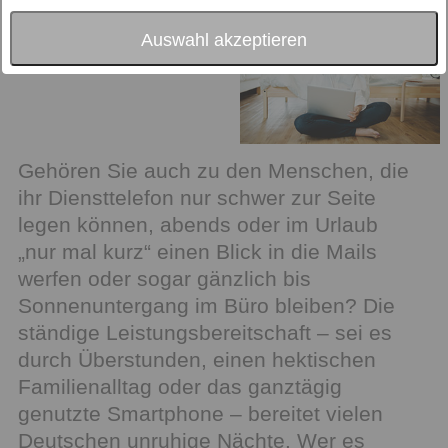
sein
Auswahl akzeptieren
Gehören Sie auch zu den Menschen, die
ihr Diensttelefon nur schwer zur Seite
legen können, abends oder im Urlaub
„nur mal kurz“ einen Blick in die Mails
werfen oder sogar gänzlich bis
Sonnenuntergang im Büro bleiben? Die
ständige Leistungsbereitschaft – sei es
durch Überstunden, einen hektischen
Familienalltag oder das ganztägig
genutzte Smartphone – bereitet vielen
Deutschen unruhige Nächte. Wer es